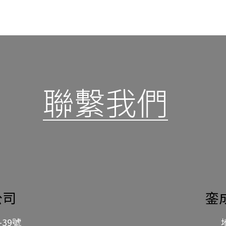
聯繫我們
公司
銮
-39號