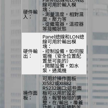
線可用於輸入模
塊：
硬件輸
- 測量溫度，相對濕
入：
度，壓力等
- 從繼電器，溫控器
等接觸狀態
Panel總線和LON總
線可用於輸出模
塊：
硬件輸
- 控制設備，如伺服
出：
電機（安全位置配
置是可能的）
- 開關設備，如水
泵，通風機
可用於操作面板
XI582或XI882
RS232端口;這些面
操作面
板可以用於設定
板：
值，報警極限的調
整，在/輸出，覆蓋
功能，圖形趨勢等