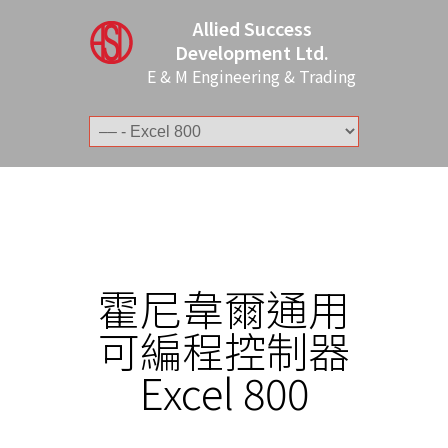
Allied Success
Development Ltd.
E & M Engineering & Trading
霍尼韋爾通用
可編程控制器
Excel 800