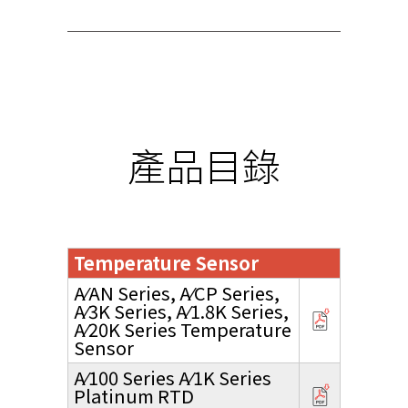
產品目錄
Temperature Sensor
A⁄AN Series, A⁄CP Series,
A⁄3K Series, A⁄1.8K Series,
A⁄20K Series Temperature
Sensor
A⁄100 Series A⁄1K Series
Platinum RTD