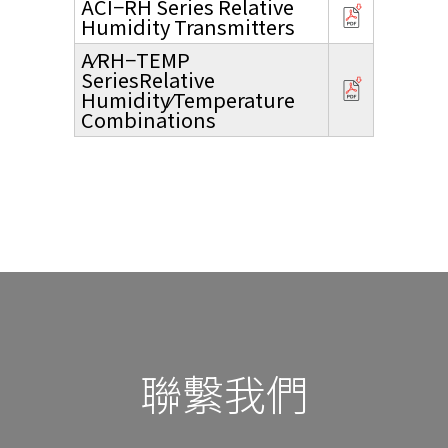
ACI−RH Series Relative
Humidity Transmitters
A⁄RH−TEMP
SeriesRelative
Humidity⁄Temperature
Combinations
聯繫我們