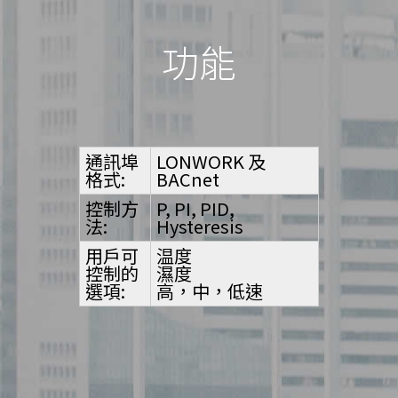
功能
通訊埠
LONWORK 及
格式:
BACnet
控制方
P, PI, PID,
法:
Hysteresis
用戶可
温度
控制的
濕度
選項:
高，中，低速